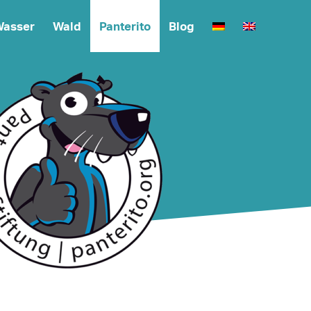
asser
Wald
Panterito
Blog