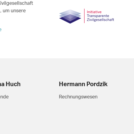
ivilgesellschaft
, um unsere
e
na Huch
Hermann Pordzik
ende
Rechnungswesen