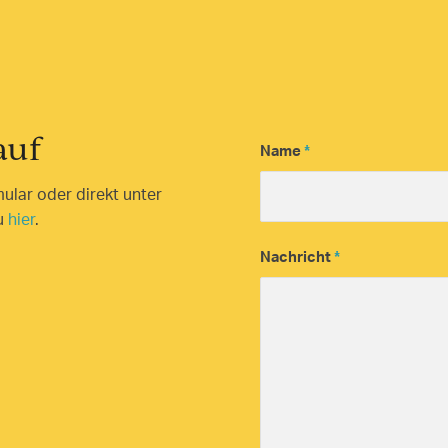
auf
Name
*
ular oder direkt unter
du
hier
.
Nachricht
*