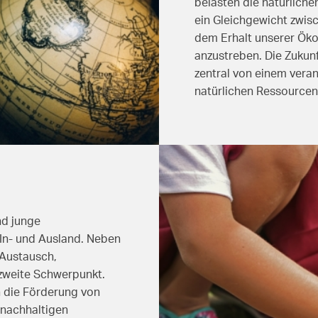
belasten die natürliche
ein Gleichgewicht zwis
dem Erhalt unserer Öko
anzustreben. Die Zukunf
zentral von einem ver
natürlichen Ressourcen
nd junge
In- und Ausland. Neben
Austausch,
zweite Schwerpunkt.
h die Förderung von
 nachhaltigen